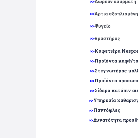
>>
Δωρεάν ασύρματη 
>>
Άρτια εξοπλισμένη
>>
Ψυγείο
>>
Βραστήρας
>>
Καφετιέρα Nespr
>>
Προϊόντα καφέ/τσ
>>
Στεγνωτήρας μαλ
>>
Προϊόντα προσωπ
>>
Σίδερο κατόπιν α
>>
Υπηρεσία καθαρισ
>>
Παντόφλες
>>
Δυνατότητα προσθή