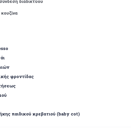
σύνδεση διαδικτύου
 κουζίνα
esso
άι
λιών
ικής φροντίδας
ιτήσεως
μού
κης παιδικού κρεβατιού (b
aby
cot
)