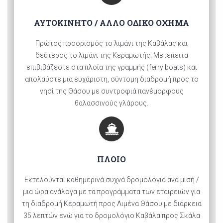
AYTOKINHTO / ΑΛΛΟ ΟΔΙΚΟ ΟΧΗΜΑ
Πρώτος προορισμός το λιμάνι της Καβάλας και
δεύτερος το λιμάνι της Κεραμωτής. Μετέπειτα
επιβιβάζεστε στα πλοία της γραμμής (ferry boats) και
απολαύστε μια ευχάριστη, σύντομη διαδρομή προς το
νησί της Θάσου με συντροφιά πανέμορφους
θαλασσινούς γλάρους.
ΠΛΟΙΟ
Εκτελούνται καθημερινά συχνά δρομολόγια ανά μισή /
μια ώρα ανάλογα με τα προγράμματα των εταιρειών για
τη διαδρομή Κεραμωτή προς Λιμένα Θάσου με διάρκεια
35 λεπτών ενώ για το δρομολόγιο Καβάλα προς Σκάλα