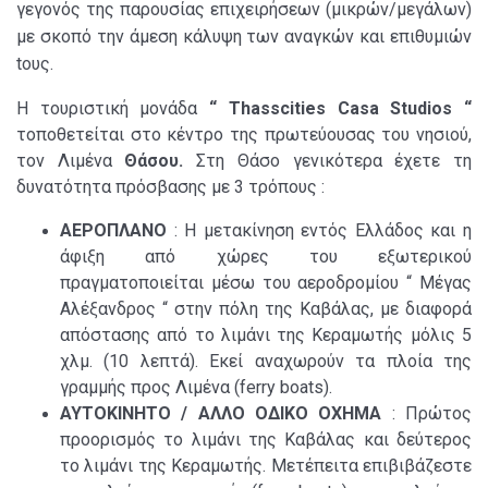
γεγονός της παρουσίας επιχειρήσεων (μικρών/μεγάλων)
με σκοπό την άμεση κάλυψη των αναγκών και επιθυμιών
to
υς.
H
τουριστική μονάδα
“
Thasscities Casa Studios “
τοποθετείται στο κέντρο της πρωτεύουσας του νησιού,
τον Λιμένα
Θάσου.
Στη Θάσο γενικότερα έχετε τη
δυνατότητα πρόσβασης με 3 τρόπους :
A
ΕΡΟΠΛΑΝΟ
: Η
μετακίνηση εντός Ελλάδος και η
άφιξη από χώρες του εξωτερικού
πραγματοποιείται μέσω του αεροδρομίου “ Μέγας
Αλέξανδρος “ στην πόλη της Καβάλας, με διαφορά
απόστασης από το λιμάνι της Κεραμωτής μόλις 5
χλμ. (10 λεπτά). Εκεί αναχωρούν τα πλοία της
γραμμής προς Λιμένα (
ferry boats).
ΑΥΤΟΚΙΝΗΤΟ / ΑΛΛΟ ΟΔΙΚΟ ΟΧΗΜΑ
: Πρώτος
προορισμός το λιμάνι της Καβάλας και δεύτερος
το λιμάνι της Κεραμωτής. Μετέπειτα επιβιβάζεστε