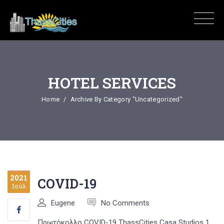
HOTEL SERVICES
Home
Archive By Category "Uncategorized"
2021
COVID-19
Ιούλ
Eugene
No Comments
Πρωτόκολλο COVID-19 ThassCities Casa Studios 1