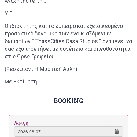
Αναζητήστε τη…
Υ.Γ :
Ο ιδιοκτήτης και το έμπειρο και εξειδικευμένο
προσωπικό δυναμικό των ενοικιαζόμενων
δωματίων “
ThassCities Casa Studios “
αναμένει να
σας εξυπηρετήσει με συνέπεια και υπευθυνότητα
στις Ώρες Γραφείου.
Search
for:
(Ρεσεψιόν : Η Μυστική Αυλή)
Με Εκτίμηση.
BOOKING